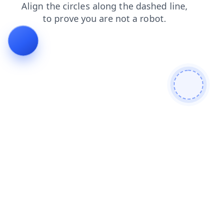
faq
login
news